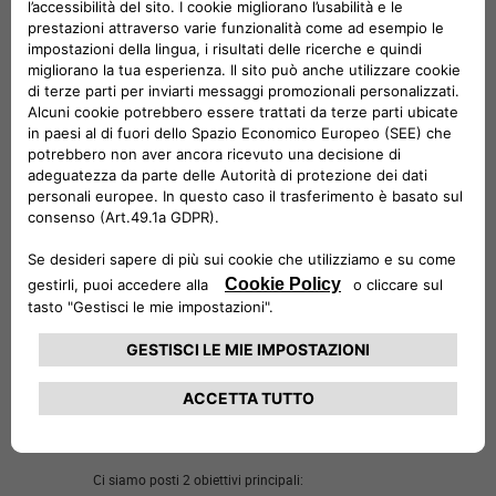
Jeep SUSTAINera:
Ricambi per
l'economia circolare
Sostenibilità, convenienza e
qualità senza compromessi.
Per l'intero ciclo di vita del veicolo (dalla
progettazione/produzione alla fine del ciclo di vita),
abbiamo sviluppato un'attività a 360° allineata ai
principi dell'economia circolare e basata sulla
strategia delle 4R: REMAN, REPAIR, REUSE,
RECYCLE.
Ci siamo posti 2 obiettivi principali: