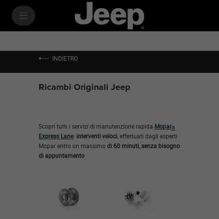
SkiptoContentText
SkiptoNavigationText
INDIETRO
Ricambi Originali Jeep
Scopri tutti i servizi di manutenzione rapida
Mopar
®
Express Lane
:
interventi veloci
, effettuati dagli esperti
Mopar entro un massimo
di 60 minuti, senza bisogno
di appuntamento