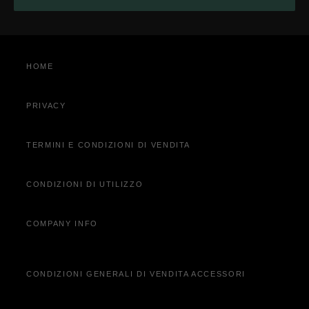
Valuta il tuo usato
Trova officina
Configura e ordina
4xe Plug-in Hybrid: soluzioni di ricarica e manutenzione
Richiedi Informazioni
Entra in Jeep Wave®
HOME
Pronta consegna
Prenota appuntamento
Acquista online
Clienti business
PRIVACY
Servizi Aggiornamento Mappe
Acquista Online
TERMINI E CONDIZIONI DI VENDITA
Contatta Concessionaria
CONDIZIONI DI UTILIZZO
COMPANY INFO
CONDIZIONI GENERALI DI VENDITA ACCESSORI