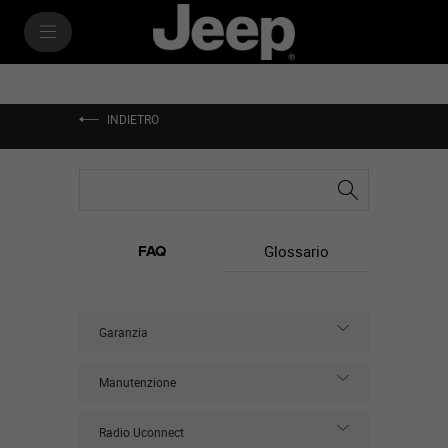
SkiptoContentText
SkiptoNavigationText
INDIETRO
Glossario
FAQ
Garanzia
Manutenzione
Radio Uconnect