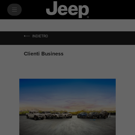
SkiptoContentText
SkiptoNavigationText
INDIETRO
Clienti Business