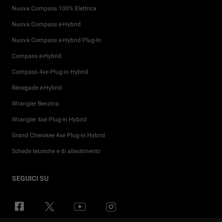
Nuova Compass 100% Elettrica
Nuova Compass e-Hybrid
Nuova Compass e-Hybrid Plug-In
Compass e-Hybrid
Compass 4xe Plug-in Hybrid
Renegade e-Hybrid
Wrangler Benzina
Wrangler 4xe Plug-in Hybrid
Grand Cherokee 4xe Plug-in Hybrid
Schede tecniche e di allestimento
Promozioni per i privati
Tutti i servizi post-vendita
4x4 Experience
Storia Jeep®
Prossimi lanci
Configura e Ordina
SEGUICI SU
Noleggio e soluzioni di mobilità per privati
Compra Accessori
Guida Fuoristrada
Jeep® News
FAQ & Glossario
Richiedi Test Drive
Soluzioni Finanziarie
Servizi Connessi
Gli inventori del SUV
Eventi Jeep®
Scopri la gamma elettrificata Jeep
Pronta Consegna