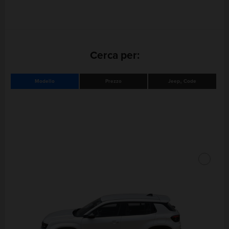
Cerca per:
Modello
Prezzo
Jeep
Code
®