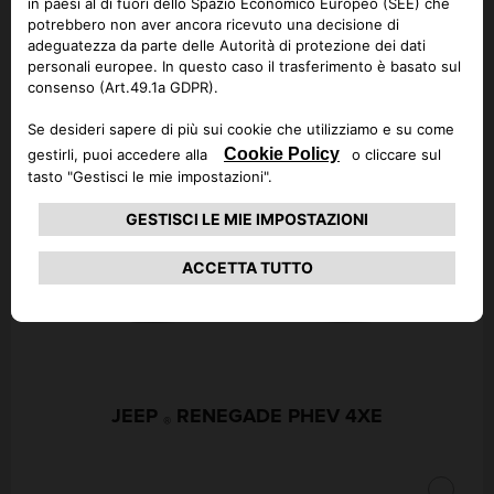
Seleziona un altro modello ed
esegui nuovamente la ricerca
JEEP
COMPASS PHEV 4XE
®
CHIUDI
JEEP
RENEGADE PHEV 4XE
®