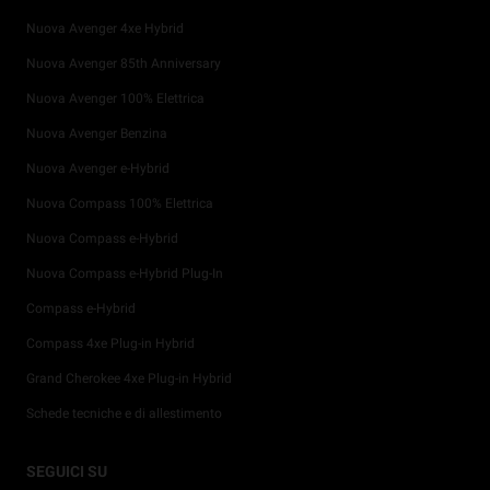
Nuova Avenger 4xe Hybrid
Nuova Avenger 85th Anniversary
Nuova Avenger 100% Elettrica
Nuova Avenger Benzina
Nuova Avenger e-Hybrid
Nuova Compass 100% Elettrica
Nuova Compass e-Hybrid
Nuova Compass e-Hybrid Plug-In
Compass e-Hybrid
Compass 4xe Plug-in Hybrid
Grand Cherokee 4xe Plug-in Hybrid
Schede tecniche e di allestimento
Promozioni per i privati
Tutti i servizi post-vendita
4x4 Experience
Storia Jeep®
Prossimi lanci
Configura e Ordina
SEGUICI SU