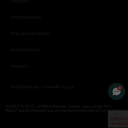
COOKIES
Acquista Online
Contatta Concessionaria
INTERNATIONAL
STELLANTIS GROUP
ACCESSIBILITÀ
DATA ACT
BENVENUTO ☺️
Un consulente è disponibile ora in chat!
RECEDERE DAL CONTRATTO QUI
1
©2020 FCA US LLC. All Rights Reserved. Chrysler, Jeep
, Dodge, Ram,
®
®
Mopar
and the Pentastar logo are registered trademarks of FCA US LLC.