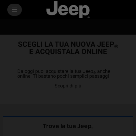
SkiptoContentText
SkiptoNavigationText
SCEGLI LA TUA NUOVA JEEP
®
E ACQUISTALA ONLINE
Da oggi puoi acquistare la tua Jeep
anche
®
online. Ti bastano pochi semplici passaggi
Scopri di più
Trova la tua Jeep
®