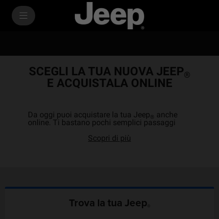
SkiptoContentText
SkiptoNavigationText
SCEGLI LA TUA NUOVA JEEP
®
E ACQUISTALA ONLINE
Da oggi puoi acquistare la tua Jeep
anche
®
online. Ti bastano pochi semplici passaggi
Scopri di più
Trova la tua Jeep
®