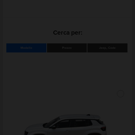
Cerca per:
Modello
Prezzo
Jeep
Code
®