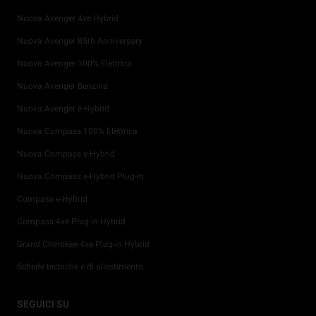
Nuova Avenger 4xe Hybrid
Nuova Avenger 85th Anniversary
Nuova Avenger 100% Elettrica
Nuova Avenger Benzina
Nuova Avenger e-Hybrid
Nuova Compass 100% Elettrica
Nuova Compass e-Hybrid
Nuova Compass e-Hybrid Plug-In
Compass e-Hybrid
Compass 4xe Plug-in Hybrid
Grand Cherokee 4xe Plug-in Hybrid
Schede tecniche e di allestimento
Promozioni per i privati
Tutti i servizi post-vendita
4x4 Experience
Storia Jeep®
Prossimi lanci
Configura e Ordina
SEGUICI SU