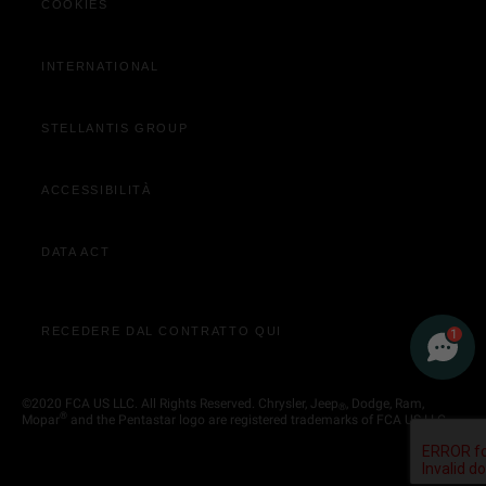
COOKIES
Acquista Online
Contatta Concessionaria
INTERNATIONAL
STELLANTIS GROUP
ACCESSIBILITÀ
DATA ACT
RECEDERE DAL CONTRATTO QUI
1
©2020 FCA US LLC. All Rights Reserved. Chrysler, Jeep
, Dodge, Ram,
®
®
Mopar
and the Pentastar logo are registered trademarks of FCA US LLC.