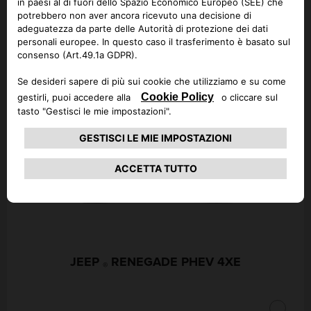
Seleziona un altro modello ed
esegui nuovamente la ricerca
JEEP
COMPASS PHEV 4XE
®
CHIUDI
JEEP
RENEGADE PHEV 4XE
®