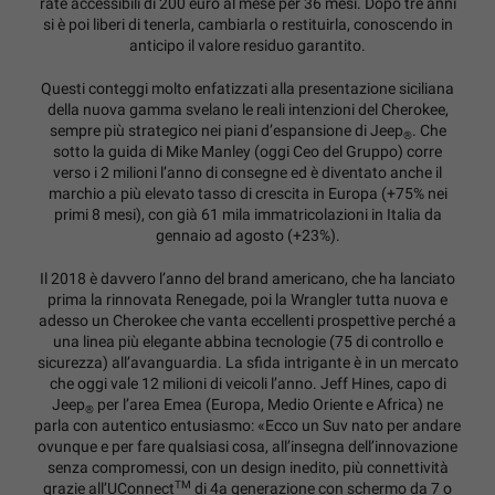
rate accessibili di 200 euro al mese per 36 mesi. Dopo tre anni
si è poi liberi di tenerla, cambiarla o restituirla, conoscendo in
anticipo il valore residuo garantito.
Questi conteggi molto enfatizzati alla presentazione siciliana
della nuova gamma svelano le reali intenzioni del Cherokee,
sempre più strategico nei piani d’espansione di Jeep
. Che
®
sotto la guida di Mike Manley (oggi Ceo del Gruppo) corre
verso i 2 milioni l’anno di consegne ed è diventato anche il
marchio a più elevato tasso di crescita in Europa (+75% nei
primi 8 mesi), con già 61 mila immatricolazioni in Italia da
gennaio ad agosto (+23%).
Il 2018 è davvero l’anno del brand americano, che ha lanciato
prima la rinnovata Renegade, poi la Wrangler tutta nuova e
adesso un Cherokee che vanta eccellenti prospettive perché a
una linea più elegante abbina tecnologie (75 di controllo e
sicurezza) all’avanguardia. La sfida intrigante è in un mercato
che oggi vale 12 milioni di veicoli l’anno. Jeff Hines, capo di
Jeep
per l’area Emea (Europa, Medio Oriente e Africa) ne
®
parla con autentico entusiasmo: «Ecco un Suv nato per andare
ovunque e per fare qualsiasi cosa, all’insegna dell’innovazione
senza compromessi, con un design inedito, più connettività
TM
grazie all’UConnect
di 4a generazione con schermo da 7 o