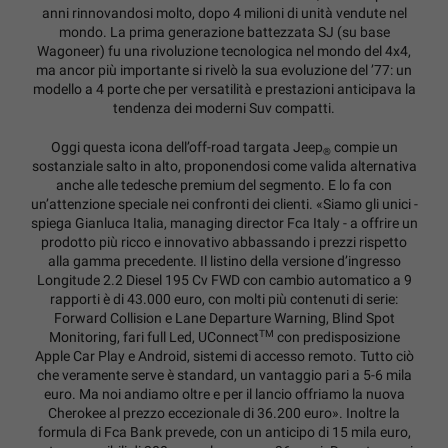
anni rinnovandosi molto, dopo 4 milioni di unità vendute nel
mondo. La prima generazione battezzata SJ (su base
Wagoneer) fu una rivoluzione tecnologica nel mondo del 4x4,
ma ancor più importante si rivelò la sua evoluzione del ’77: un
modello a 4 porte che per versatilità e prestazioni anticipava la
tendenza dei moderni Suv compatti.
Oggi questa icona dell’off-road targata Jeep
compie un
®
sostanziale salto in alto, proponendosi come valida alternativa
anche alle tedesche premium del segmento. E lo fa con
un’attenzione speciale nei confronti dei clienti. «Siamo gli unici -
spiega Gianluca Italia, managing director Fca Italy - a offrire un
prodotto più ricco e innovativo abbassando i prezzi rispetto
alla gamma precedente. Il listino della versione d’ingresso
Longitude 2.2 Diesel 195 Cv FWD con cambio automatico a 9
rapporti è di 43.000 euro, con molti più contenuti di serie:
Forward Collision e Lane Departure Warning, Blind Spot
TM
Monitoring, fari full Led, UConnect
con predisposizione
Apple Car Play e Android, sistemi di accesso remoto. Tutto ciò
che veramente serve è standard, un vantaggio pari a 5-6 mila
euro. Ma noi andiamo oltre e per il lancio offriamo la nuova
Cherokee al prezzo eccezionale di 36.200 euro». Inoltre la
formula di Fca Bank prevede, con un anticipo di 15 mila euro,