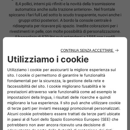
8,4 pollici, interni più rifiniti e la novità della trasmissione
automatica anche sulla trazione anteriore». Nel frontale
spiccano i fari full Led sotto lo scudo trasparente, nuovi anche i
gruppi ottici posteriori. A bordo la console centrale è
ridisegnata per ricavare più spazio. Inedite colorazioni per i
rivestimenti in pelle, con molte possibilità di personalizzazione.
Il bagagliaio di 570 litri può estendersi a 1555 con i sedili
posteriori ribaltati. La gamma motoristica è articolata sul 4
cilindri turbodiesel MultiJet II di 2,2 litri, potenze di 150 Cv (4x2
con cambio manuale a 6 marce) e di 195 Cv (4x2 o 4x4 con
trasmissione automatica a 9 rapporti). Il prossimo anno
arriverà il nuovo turbo benzina 2.0 da 270 Cv. Cherokee offre
tre innovativi sistemi di trazione integrale, ottimizzati per
assicurare capacità fuoristradistiche in qualsiasi condizione:
sono Active Drive I, Active Drive II (con ridotte) e Active Drive
Lock (con bloccaggio del differenziale posteriore), tutti
abbinati al sistema di gestione della trazione Select-Terrain
(modalità Auto, Snow, Sport e Sand/Mud, oltre a Rock per
l’allestimento Trailhwak che nel 2019 affiancherà Longitude,
Business, Limited e Overland).
SCARICA PDF