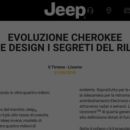
EVOLUZIONE CHEROKEE
E DESIGN I SEGRETI DEL RI
Il Tirreno - Livorno
21/09/2018
evidente. Soprattutto per le
ondo in oltre quattro milioni
la telecamera per la retroma
antiribaltamento Electronic r
attraverso radar e sensori.
no del marchio Jeep
,
®
TM
Uconnect
di quarta genera
il più alto tasso di crescita
alta definizione dotati di fu
rokee invece, modello di
re quattro milioni di
Sotto il cofano c’è il propulso