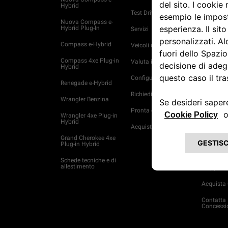
Hybrid
Tagliand
Test Drive
Nuova Compass e-
Piani di 
Hybrid Plug-In
Servizi
ed estens
garanzia
Compass e-Hybrid
Veicoli usati Spoticar
Assistenz
Compass 4xe Plug-in
Valuta il tuo usato
Hybrid
Trova off
Configura e ordina
Renegade e-Hybrid
4xe Plug-
soluzioni 
Richiedi Informazioni
manutenz
Wrangler Benzina
Pronta consegna
Entra in
Wrangler 4xe Plug-in
Hybrid
Acquista online
Prenota 
Grand Cherokee 4xe
Plug-in Hybrid
Clienti b
Schede tecniche e di
Servizi 
allestimento
Mappe
Acquista 
Contatta
Concessi