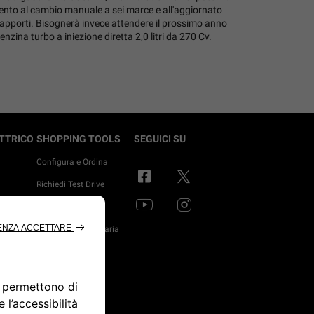
nto al cambio manuale a sei marce e all'aggiornato
pporti. Bisognerà invece attendere il prossimo anno
nzina turbo a iniezione diretta 2,0 litri da 270 Cv.
ETTRICO
SHOPPING TOOLS
SEGUICI SU
Configura e Ordina
o
Richiedi Test Drive
ma
Pronta Consegna
p
Trova Concessionaria
trici
 Hybrid
d