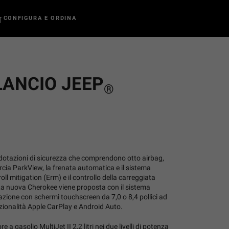
CONFIGURA E ORDINA
LANCIO JEEP
®
 dotazioni di sicurezza che comprendono otto airbag,
rcia ParkView, la frenata automatica e il sistema
oll mitigation (Erm) e il controllo della carreggiata
 La nuova Cherokee viene proposta con il sistema
zione con schermi touchscreen da 7,0 o 8,4 pollici ad
nzionalità Apple CarPlay e Android Auto.
re a gasolio MultiJet II 2,2 litri nei due livelli di potenza