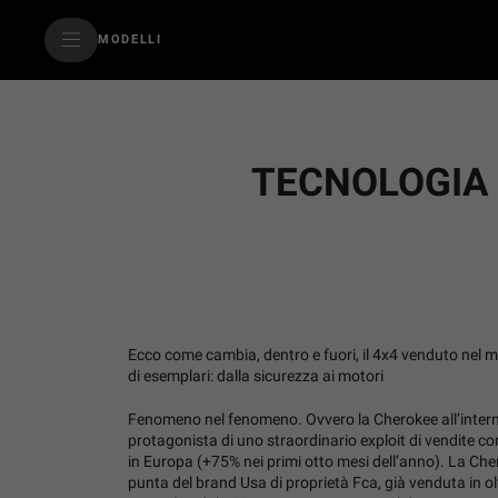
SkiptoContentText
MODELLI
SkiptoNavigationText
TECNOLOGIA 
Ecco come cambia, dentro e fuori, il 4x4 venduto nel m
di esemplari: dalla sicurezza ai motori
Fenomeno nel fenomeno. Ovvero la Cherokee all’inter
protagonista di uno straordinario exploit di vendite con 
in Europa (+75% nei primi otto mesi dell’anno). La Che
punta del brand Usa di proprietà Fca, già venduta in olt