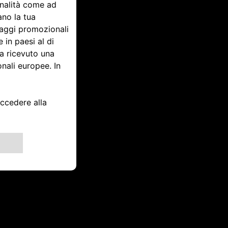
rid:
rica e
da