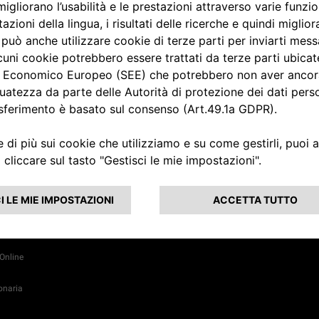
Jeep® Press
o
4xe Plug-in Hyb
soluzioni di rica
manutenzione
manutenzione
ione e
SUV ibridi - gui
all'acquisto
a Stradale
icina
in Hybrid:
di ricarica e
ione
 Jeep Wave®
appuntamento
usiness
Aggiornamento
Online
onaria