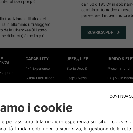
contenuti sempre più
da 150 o 195 Cv in abbiname
cambio automatico a nove ra
per vedere il nuovo motore be
 tradizione stilistica del
tura in alluminio ultraleggero
o della Cherokee (il listino
SCARICA PDF
se di lancio) è molto più
 E
CAPABILITY
JEEP
LIFE
IBRIDO & EL
®
ENZA
4x4 Experience
Storia Jeep®
Prossimi lanci
vizi post-
Guida Fuoristrada
Jeep® News
FAQ & Glossari
ccessori
Gli inventori del SUV
Eventi Jeep®
Scopri la gam
elettrificata Jee
onnessi
Jeep® Ducking
Veicoli 100% elet
oli a fine vita
Merchandising
Gamma Plug-in
Newsletter
ione
Gamma e-Hybri
Camp Jeep®
Video Tutorial