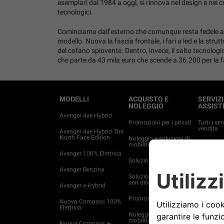
esemplari dal 1984 a oggi, si rinnova nel design e nei 
tecnologici.
Cominciamo dall’esterno che comunque resta fedele alla
modello. Nuova la fascia frontale, i fari a led e la strut
del cofano spiovente. Dentro, invece, il salto tecnologic
che parte da 43 mila euro che scende a 36.200 per la fa
MODELLI
ACQUISTO E
SERVIZI
NOLEGGIO
ASSIST
Avenger 4xe Hybrid
Promozioni per i privati
Tutti i ser
vendita
Avenger 4xe Hybrid The
North Face Edition
Noleggio e soluzioni di
mobilità per privati
Compra A
Avenger 100% Elettrica
Soluzioni Finanziarie
Servizi c
Avenger Benzina
Soluzioni per persone
Ritiro veic
con disabilità
Avenger e-Hybrid
Offerte di
Promozioni Business
manutenz
Nuova Compass 100%
Elettrica
Noleggio e soluzioni di
Ricambi
mobilità per aziende
Nuova Compass e-