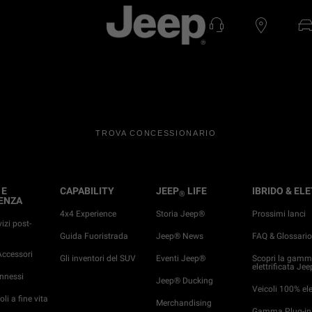
TROVA CONCESSIONARIO
 E
CAPABILITY
JEEP
LIFE
IBRIDO & EL
®
ENZA
4x4 Experience
Storia Jeep®
Prossimi lanci
vizi post-
Guida Fuoristrada
Jeep® News
FAQ & Glossari
ccessori
Gli inventori del SUV
Eventi Jeep®
Scopri la gam
elettrificata Jee
onnessi
Jeep® Ducking
Veicoli 100% elet
oli a fine vita
Merchandising
Gamma Plug-in