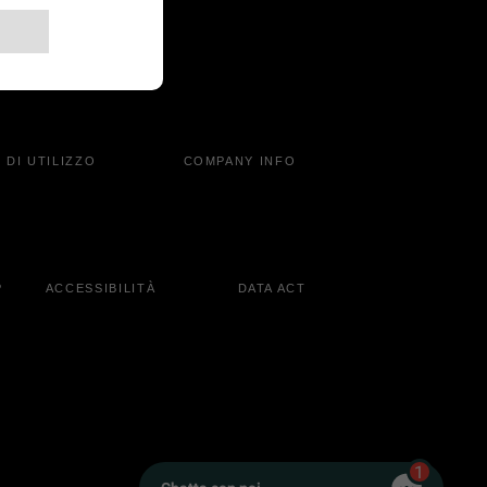
 DI UTILIZZO
COMPANY INFO
P
ACCESSIBILITÀ
DATA ACT
1