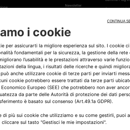
Newsletter
ione
Gamma e-Hybri
Camp Jeep®
Video Tutorial
Jeep® Press
o
4xe Plug-in Hyb
soluzioni di rica
manutenzione
manutenzione
ione e
SUV ibridi - gui
all'acquisto
a Stradale
icina
in Hybrid:
di ricarica e
ione
 Jeep Wave®
appuntamento
usiness
Aggiornamento
Online