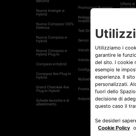
Benzina
Offerte di
Promozioni Business
manutenz
Nuova Avenger e-
Hybrid
Noleggio e soluzioni di
Ricambi
mobilità per aziende
Nuova Compass 100%
Tagliand
Elettrica
Test Drive
Piani di 
Nuova Compass e-
Servizi
ed estens
Hybrid
garanzia
Veicoli usati Spoticar
Nuova Compass e-
Assistenz
Hybrid Plug-In
Valuta il tuo usato
Trova off
Compass e-Hybrid
Configura e ordina
4xe Plug-
Compass 4xe Plug-in
soluzioni 
Hybrid
Richiedi Informazioni
manutenz
Grand Cherokee 4xe
Pronta consegna
Entra in
Plug-in Hybrid
Acquista online
Prenota 
Schede tecniche e di
allestimento
Clienti b
Servizi 
Mappe
Acquista 