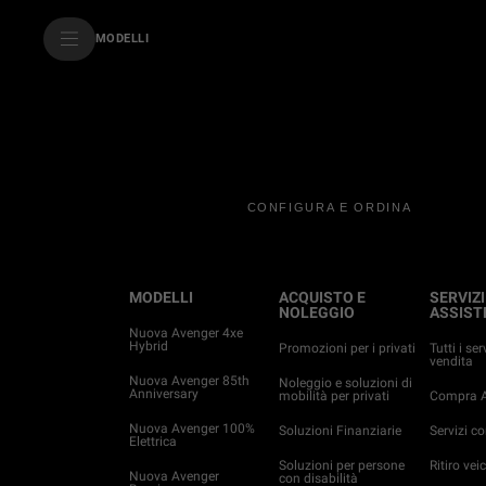
SkiptoContentText
MODELLI
SkiptoNavigationText
CONFIGURA E ORDINA
MODELLI
ACQUISTO E
SERVIZI
NOLEGGIO
ASSIST
Nuova Avenger 4xe
Hybrid
Promozioni per i privati
Tutti i ser
vendita
Nuova Avenger 85th
Noleggio e soluzioni di
Anniversary
mobilità per privati
Compra A
Nuova Avenger 100%
Soluzioni Finanziarie
Servizi c
Elettrica
Soluzioni per persone
Ritiro veic
Nuova Avenger
con disabilità