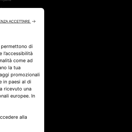
d
rid:
rica e
da