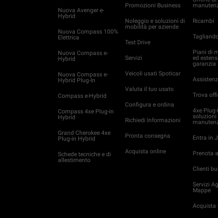
Promozioni Business
manutenz
Nuova Avenger e-
Hybrid
Noleggio e soluzioni di
Ricambi
mobilità per aziende
Nuova Compass 100%
Tagliand
Elettrica
Test Drive
Piani di 
Nuova Compass e-
Servizi
ed estens
Hybrid
garanzia
Veicoli usati Spoticar
Nuova Compass e-
Assistenz
Hybrid Plug-In
Valuta il tuo usato
Trova off
Compass e-Hybrid
Configura e ordina
4xe Plug-
Compass 4xe Plug-in
soluzioni 
Hybrid
Richiedi Informazioni
manutenz
Grand Cherokee 4xe
Pronta consegna
Entra in
Plug-in Hybrid
Acquista online
Prenota 
Schede tecniche e di
allestimento
Clienti b
Servizi 
Mappe
Acquista 