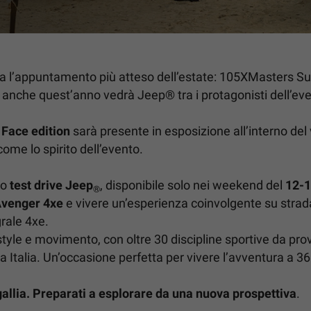
allia l’appuntamento più atteso dell’estate: 105XMasters 
e anche quest’anno vedrà Jeep® tra i protagonisti dell’ev
Face edition
sarà presente in esposizione all’interno de
come lo spirito dell’evento.
vo
test drive Jeep
, disponibile solo nei weekend del
12-1
®
venger 4xe
e vivere un’esperienza coinvolgente su strada
grale 4xe.
tyle e movimento, con oltre 30 discipline sportive da prova
Italia. Un’occasione perfetta per vivere l’avventura a 360
gallia. Preparati a esplorare da una nuova prospettiva
.