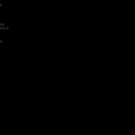
d
rid:
rica e
da