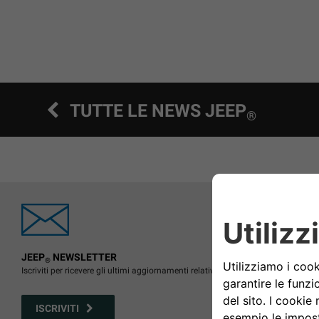
TUTTE LE NEWS JEEP
®
JEEP
NEWSLETTER
®
Iscriviti per ricevere gli ultimi aggiornamenti relativi agli eventi Jeep
®
ISCRIVITI