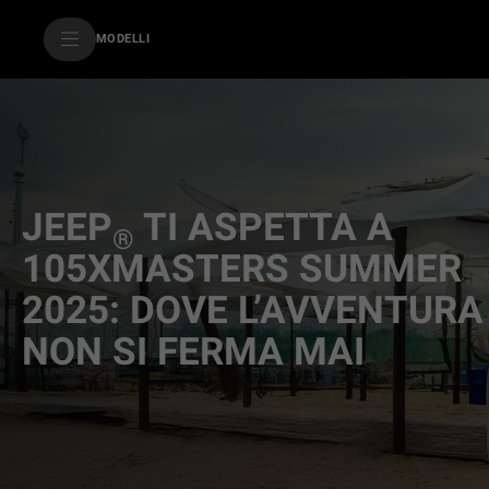
SkiptoContentText
MODELLI
SkiptoNavigationText
JEEP
TI ASPETTA A
®
105XMASTERS SUMMER
2025: DOVE L’AVVENTURA
NON SI FERMA MAI