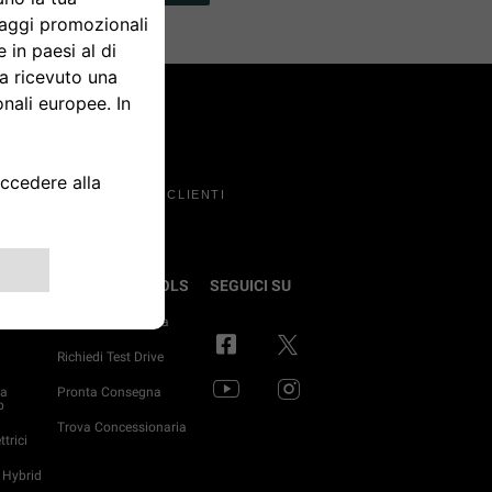
SERVIZIO CLIENTI
ETTRICO
SHOPPING TOOLS
SEGUICI SU
Configura e Ordina
o
Richiedi Test Drive
ma
Pronta Consegna
p
Trova Concessionaria
trici
 Hybrid