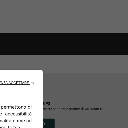
JEEP
PARTNERSHIPS
®
Jeep
è orgogliosa di essere sponsor e partner di vari team e
®
organizzazioni
SCOPRI DI PIÙ