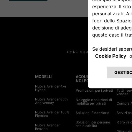
CONFIGURA E ORDINA
MODELLI
ACQUISTO E
SERVIZI
NOLEGGIO
ASSIST
Nuova Avenger 4xe
Hybrid
Promozioni per i privati
Tutti i ser
vendita
Nuova Avenger 85th
Noleggio e soluzioni di
Anniversary
mobilità per privati
Compra A
Nuova Avenger 100%
Soluzioni Finanziarie
Servizi c
Elettrica
Soluzioni per persone
Ritiro veic
Nuova Avenger
con disabilità
Benzina
Offerte di