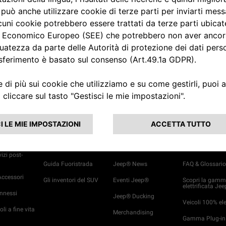
TROVA CONCESSIONARIO
 E
CAPABILITY
JEEP
LIFE
IBRIDO & EL
®
ENZA
4x4 Experience
Storia Jeep®
Prossimi lanci
vizi post-
Guida Fuoristrada
Jeep® News
FAQ & Glossari
ccessori
Gli inventori del SUV
Eventi Jeep®
Scopri la gam
elettrificata Jee
onnessi
Jeep® Ducking
Veicoli 100% elet
oli a fine vita
Merchandising
Gamma Plug-in