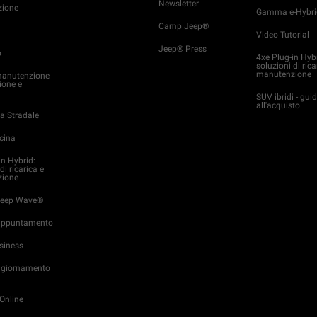
Newsletter
ione
Gamma e-Hybri
Camp Jeep®
Video Tutorial
Jeep® Press
o
4xe Plug-in Hyb
soluzioni di rica
manutenzione
manutenzione
ione e
SUV ibridi - gui
all'acquisto
a Stradale
icina
in Hybrid:
di ricarica e
ione
 Jeep Wave®
appuntamento
usiness
Aggiornamento
Online