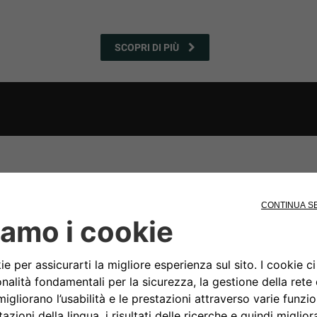
SCOPRI DI PIÙ
JEEP
EVENTI
®
Scopri tutti gli eventi Jeep
®
SCOPRI DI PIÙ