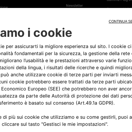
Newsletter
ione
Gamma e-Hybri
Camp Jeep®
Video Tutorial
Jeep® Press
o
4xe Plug-in Hyb
soluzioni di rica
manutenzione
manutenzione
ione e
SUV ibridi - gui
all'acquisto
a Stradale
icina
in Hybrid:
di ricarica e
ione
 Jeep Wave®
appuntamento
usiness
Aggiornamento
Online