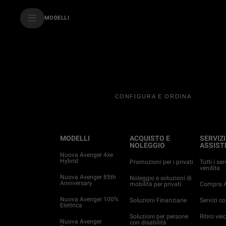
SkiptoContentText
MODELLI
SkiptoNavigationText
CONFIGURA E ORDINA
MODELLI
ACQUISTO E
SERVIZI
NOLEGGIO
ASSIST
Nuova Avenger 4xe
Hybrid
Promozioni per i privati
Tutti i ser
vendita
Nuova Avenger 85th
Noleggio e soluzioni di
Anniversary
mobilità per privati
Compra A
Nuova Avenger 100%
Soluzioni Finanziarie
Servizi c
Elettrica
Soluzioni per persone
Ritiro veic
Nuova Avenger
con disabilità