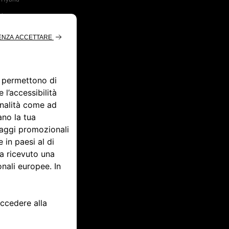
d
rid:
rica e
da