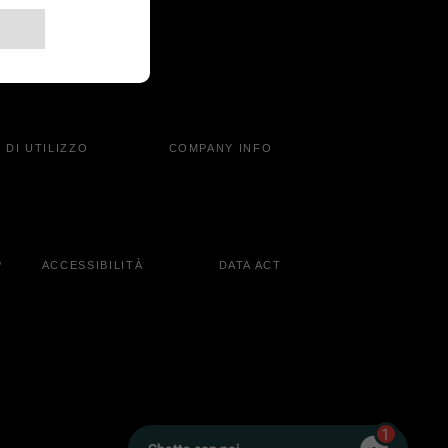
 DI UTILIZZO
COMPANY INFO
P
ACCESSIBILITÀ
DATA ACT
1