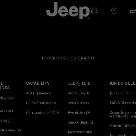
TROVA CONCESSIONARIO
 E
CAPABILITY
JEEP
LIFE
IBRIDO & EL
®
ENZA
4x4 Experience
Storia Jeep®
Prossimi lanci
vizi post-
Guida Fuoristrada
Jeep® News
FAQ & Glossari
ccessori
Gli inventori del SUV
Eventi Jeep®
Scopri la gam
elettrificata Jee
onnessi
Jeep® Ducking
Veicoli 100% elet
oli a fine vita
Merchandising
Gamma Plug-in