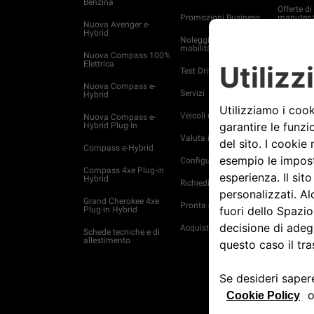
Benzina
Offerte di
Promozioni Business
manutenz
Nuova Avenger e-
Hybrid
Noleggio e soluzioni di
Ricambi
mobilità per aziende
Nuova Compass 100%
Tagliand
Elettrica
Test Drive
Piani di 
Nuova Compass e-
Servizi
ed estens
Hybrid
garanzia
Veicoli usati Spoticar
Nuova Compass e-
Assistenz
Hybrid Plug-In
Valuta il tuo usato
Trova off
Compass e-Hybrid
Configura e ordina
4xe Plug-
Compass 4xe Plug-in
soluzioni 
Hybrid
Richiedi Informazioni
manutenz
Grand Cherokee 4xe
Pronta consegna
Entra in
Plug-in Hybrid
Acquista online
Prenota 
Schede tecniche e di
allestimento
Clienti b
Servizi 
Mappe
Acquista 