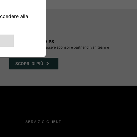
JEEP
PARTNERSHIPS
®
Jeep
è orgogliosa di essere sponsor e partner di vari team e
®
organizzazioni
SCOPRI DI PIÙ
SERVIZIO CLIENTI