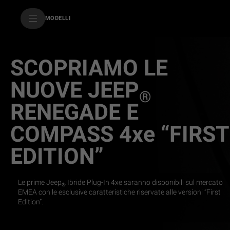
SkiptoContentText
MODELLI
SkiptoNavigationText
SCOPRIAMO LE
NUOVE JEEP
®
RENEGADE E
COMPASS 4xe “FIRST
EDITION”
Le prime Jeep
Ibride Plug-In 4xe saranno disponibili sul mercato
®
EMEA con le esclusive caratteristiche riservate alle versioni “First
Edition”.