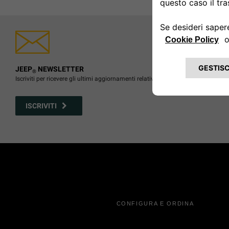
JEEP
NEWSLETTER
®
Iscriviti per ricevere gli ultimi aggiornamenti relativi agli eventi Jeep
®
ISCRIVITI
CONFIGURA E ORDINA