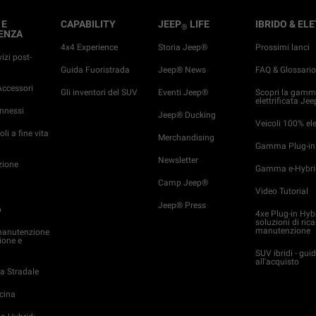
 E
CAPABILITY
JEEP
LIFE
IBRIDO & EL
®
ENZA
4x4 Experience
Storia Jeep®
Prossimi lanci
vizi post-
Guida Fuoristrada
Jeep® News
FAQ & Glossari
ccessori
Gli inventori del SUV
Eventi Jeep®
Scopri la gam
elettrificata Jee
onnessi
Jeep® Ducking
Veicoli 100% elet
oli a fine vita
Merchandising
Gamma Plug-in
Newsletter
ione
Gamma e-Hybri
Camp Jeep®
Video Tutorial
Jeep® Press
o
4xe Plug-in Hyb
soluzioni di rica
manutenzione
manutenzione
ione e
SUV ibridi - gui
all'acquisto
a Stradale
icina