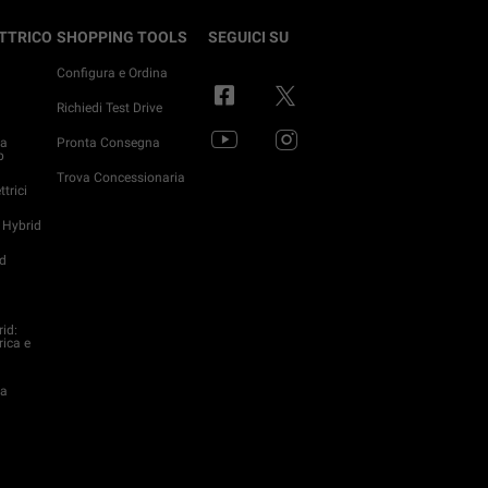
ETTRICO
SHOPPING TOOLS
SEGUICI SU
Configura e Ordina
o
Richiedi Test Drive
ma
Pronta Consegna
p
Trova Concessionaria
trici
 Hybrid
d
rid:
rica e
da