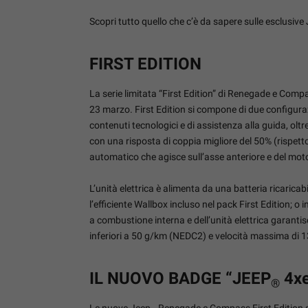
Scopri tutto quello che c’è da sapere sulle esclusive
FIRST EDITION
La serie limitata “First Edition” di Renegade e Compa
23 marzo. First Edition si compone di due configurazi
contenuti tecnologici e di assistenza alla guida, o
con una risposta di coppia migliore del 50% (rispett
automatico che agisce sull’asse anteriore e del motor
L’unità elettrica è alimenta da una batteria ricarica
l’efficiente Wallbox incluso nel pack First Edition; 
a combustione interna e dell’unità elettrica garanti
inferiori a 50 g/km (NEDC2) e velocità massima di 1
IL NUOVO BADGE “JEEP
4x
®
Le nuove Jeep
Renegade e Compass First Edition 