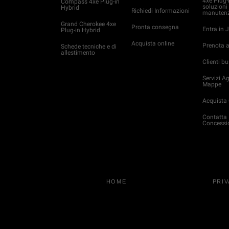
4xe Plug-
Compass 4xe Plug-in
soluzioni 
Hybrid
Richiedi Informazioni
manutenz
Grand Cherokee 4xe
Pronta consegna
Entra in
Plug-in Hybrid
Acquista online
Prenota 
Schede tecniche e di
allestimento
Clienti b
Servizi 
Mappe
Acquista 
Contatta
Concessi
HOME
PRI