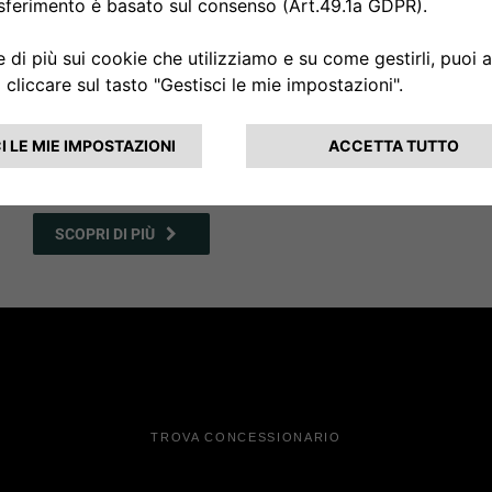
JEEP
EVENTI
®
Scopri tutti gli eventi Jeep
®
SCOPRI DI PIÙ
TROVA CONCESSIONARIO