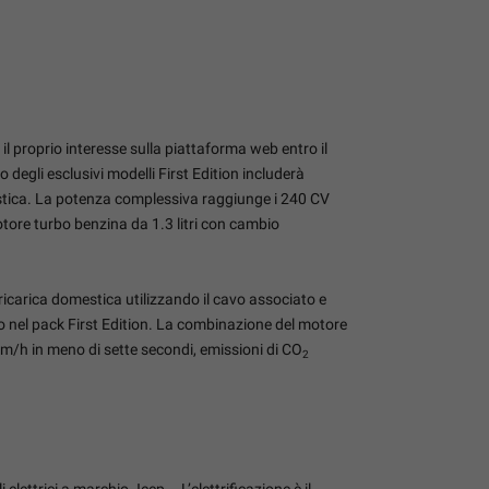
il proprio interesse sulla piattaforma web entro il
 degli esclusivi modelli First Edition includerà
mestica. La potenza complessiva raggiunge i 240 CV
otore turbo benzina da 1.3 litri con cambio
 ricarica domestica utilizzando il cavo associato e
uso nel pack First Edition. La combinazione del motore
km/h in meno di sette secondi, emissioni di CO
2
i elettrici a marchio Jeep
. L’elettrificazione è il