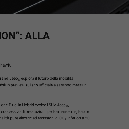
ION”: ALLA
ilhawk.
 brand Jeep
esplora il futuro della mobilità
®
ili in preview
sul sito ufficiale
e saranno messi in
zione Plug-In Hybrid evolve i SUV Jeep
,
®
 successivo di prestazioni: performance migliorate
lità pure electric ed emissioni di CO
inferiori a 50
2