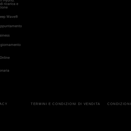
in Hybrid:
di ricarica e
ione
 Jeep Wave®
appuntamento
usiness
Aggiornamento
Online
onaria
VACY
TERMINI E CONDIZIONI DI VENDITA
CONDIZIONI