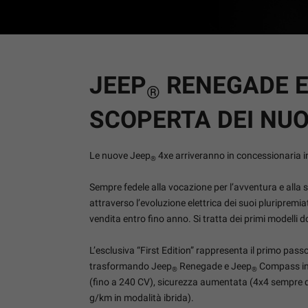
JEEP
RENEGADE E 
®
SCOPERTA DEI NUOV
Le nuove Jeep
4xe arriveranno in concessionaria i
®
Sempre fedele alla vocazione per l’avventura e alla 
attraverso l’evoluzione elettrica dei suoi pluripremi
vendita entro fino anno. Si tratta dei primi modelli 
L’esclusiva “First Edition” rappresenta il primo pas
trasformando Jeep
Renegade e Jeep
Compass in 
®
®
(fino a 240 CV), sicurezza aumentata (4x4 sempre di
g/km in modalità ibrida).