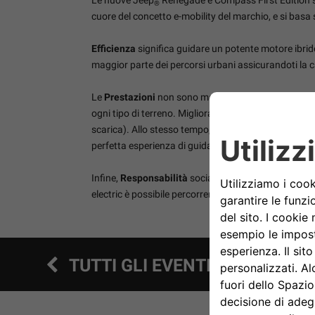
®
cuore del concetto e-mobility del marchio, e si basa s
Efficienza
significa guidare un potente motore ibrid
maggior parte dei percorsi urbani assicurandoti la 
Le
Prestazioni
non sono mai in secondo piano. I mo
ogni tipo di terreno. Migliorano anche l’esperienza d
scarica). Allo stesso tempo, la potenza maggiorata e
perfetta esperienza di guida 4x4 su ogni terreno per
Infine,
Responsabilità
sociale e ambientale: grazie al
electric è possibile percorrere fino a 50 km in tota
TUTTI GLI EVENTI