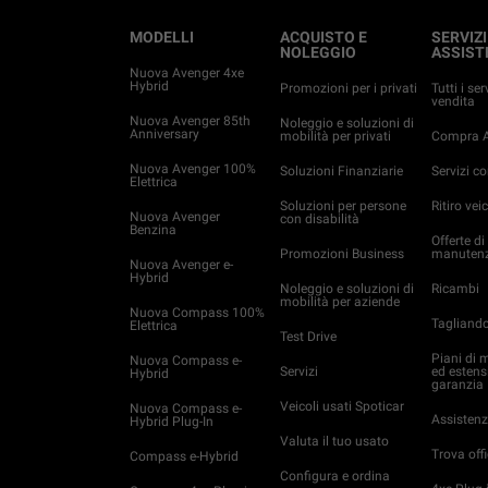
MODELLI
ACQUISTO E
SERVIZI
NOLEGGIO
ASSIST
Nuova Avenger 4xe
Hybrid
Promozioni per i privati
Tutti i ser
vendita
Nuova Avenger 85th
Noleggio e soluzioni di
Anniversary
mobilità per privati
Compra A
Nuova Avenger 100%
Soluzioni Finanziarie
Servizi c
Elettrica
Soluzioni per persone
Ritiro veic
Nuova Avenger
con disabilità
Benzina
Offerte di
Promozioni Business
manutenz
Nuova Avenger e-
Hybrid
Noleggio e soluzioni di
Ricambi
mobilità per aziende
Nuova Compass 100%
Tagliand
Elettrica
Test Drive
Piani di 
Nuova Compass e-
Servizi
ed estens
Hybrid
garanzia
Veicoli usati Spoticar
Nuova Compass e-
Assistenz
Hybrid Plug-In
Valuta il tuo usato
Trova off
Compass e-Hybrid
Configura e ordina