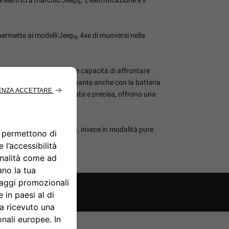
®
permette ai modelli Jeep
4xe di muoversi nella
®
urante lasciando intatte le capacità di affrontare
 4x4 (perfettamente funzionante anche con la batteria
ia in uscita più controllata e precisa, offrono una
50 g/km in modalità ibrida, invece in modalità pure