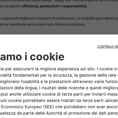
®
u tre pilastri:
efficienza
,
prestazioni
e
responsabilità
.
o capace di migliorare i consumi di carburante. La modalità pure electric 
carica necessaria senza alcun tipo di preoccupazione.
delli Jeep
4xe garantiscono una migliore efficienza nell’utilizzo del carb
®
i guida (fino a 240 CV) e i livelli di sicurezza con l’immancabile trazione
 la coppia migliorata dalla presenza del motore elettrico, unita a una copp
 vivere le più estreme avventure off-road.
la tecnologia plug-in hybrid electric, le emissioni di CO
sono inferiori ai 
2
le autonomia senza produrre alcun tipo di emissione.