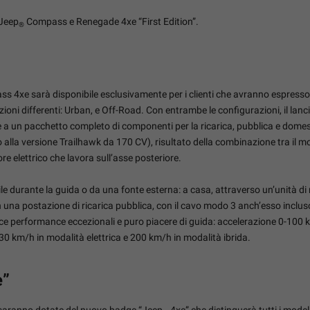
 Jeep
Compass e Renegade 4xe “First Edition”.
®
ss 4xe sarà disponibile esclusivamente per i clienti che avranno espresso 
oni differenti: Urban, e Off-Road. Con entrambe le configurazioni, il lancio
ltre a un pacchetto completo di componenti per la ricarica, pubblica e do
o alla versione Trailhawk da 170 CV), risultato della combinazione tra il m
e elettrico che lavora sull’asse posteriore.
bile durante la guida o da una fonte esterna: a casa, attraverso un’unità di
o in una postazione di ricarica pubblica, con il cavo modo 3 anch’esso incl
sce performance eccezionali e puro piacere di guida: accelerazione 0-100 
30 km/h in modalità elettrica e 200 km/h in modalità ibrida.
e”
saranno dotate del nuovo badge “Jeep
4xe” che distinguerà tutti i modell