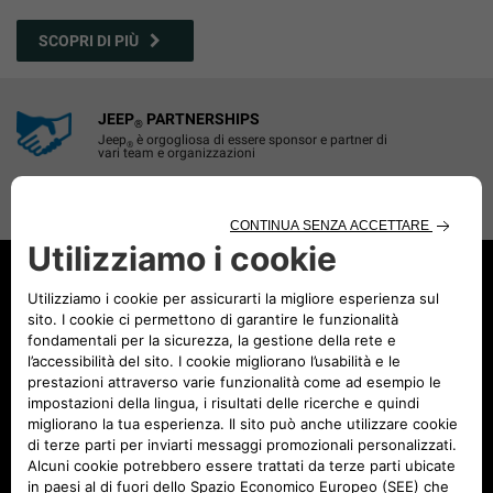
SCOPRI DI PIÙ
JEEP
PARTNERSHIPS
®
Jeep
è orgogliosa di essere sponsor e partner di
®
vari team e organizzazioni
SCOPRI DI PIÙ
CONFIGURA E ORDINA
TROVA CONCESSIONARIO
SERVIZIO CLIENTI