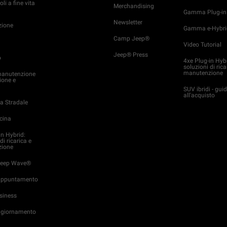
oli a fine vita
Merchandising
Gamma Plug-in
Newsletter
ione
Gamma e-Hybri
Camp Jeep®
Video Tutorial
Jeep® Press
o
4xe Plug-in Hyb
soluzioni di rica
manutenzione
manutenzione
ione e
SUV ibridi - gui
all'acquisto
a Stradale
icina
in Hybrid:
di ricarica e
ione
 Jeep Wave®
appuntamento
usiness
Aggiornamento