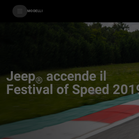
SkiptoContentText
MODELLI
SkiptoNavigationText
Jeep
accende il
®
Festival of Speed 201