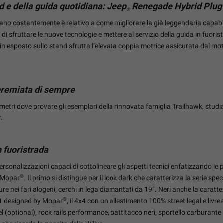
ad e della guida quotidiana: Jeep
Renegade Hybrid Plug
®
ano costantemente è relativo a come migliorare la già leggendaria capabili
 di sfruttare le nuove tecnologie e mettere al servizio della guida in fuori
 esposto sullo stand sfrutta l’elevata coppia motrice assicurata dal moto
premiata di sempre
 6 metri dove provare gli esemplari della rinnovata famiglia Trailhawk, st
.
n fuoristrada
ersonalizzazioni capaci di sottolineare gli aspetti tecnici enfatizzando l
®
 Mopar
. Il primo si distingue per il look dark che caratterizza la serie spe
iture nei fari alogeni, cerchi in lega diamantati da 19”. Neri anche la caratt
®
1 designed by Mopar
, il 4x4 con un allestimento 100% street legal e livr
l (optional), rock rails performance, battitacco neri, sportello carburante