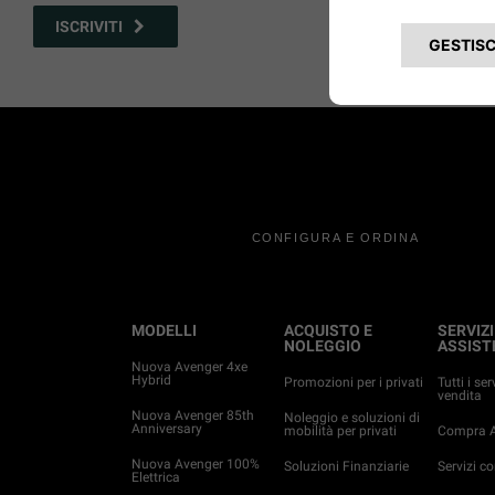
ISCRIVITI
CONFIGURA E ORDINA
MODELLI
ACQUISTO E
SERVIZI
NOLEGGIO
ASSIST
Nuova Avenger 4xe
Hybrid
Promozioni per i privati
Tutti i ser
vendita
Nuova Avenger 85th
Noleggio e soluzioni di
Anniversary
mobilità per privati
Compra A
Nuova Avenger 100%
Soluzioni Finanziarie
Servizi c
Elettrica