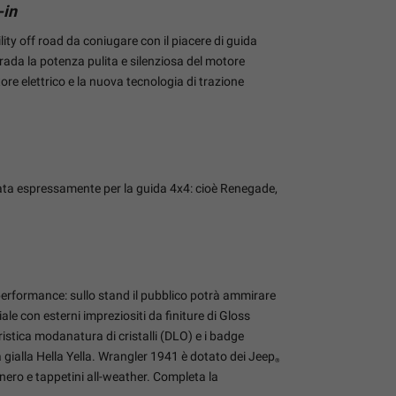
-in
ty off road da coniugare con il piacere di guida
strada la potenza pulita e silenziosa del motore
re elettrico e la nuova tecnologia di trazione
udiata espressamente per la guida 4x4: cioè Renegade,
e performance: sullo stand il pubblico potrà ammirare
ciale con esterni impreziositi da finiture di Gloss
eristica modanatura di cristalli (DLO) e i badge
ea gialla Hella Yella. Wrangler 1941 è dotato dei Jeep
®
 nero e tappetini all-weather. Completa la