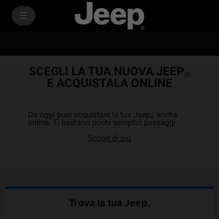
SkiptoContentText
SkiptoNavigationText
SCEGLI LA TUA NUOVA JEEP
®
E ACQUISTALA ONLINE
Da oggi puoi acquistare la tua Jeep
anche
®
online. Ti bastano pochi semplici passaggi
Scopri di più
Trova la tua Jeep
®