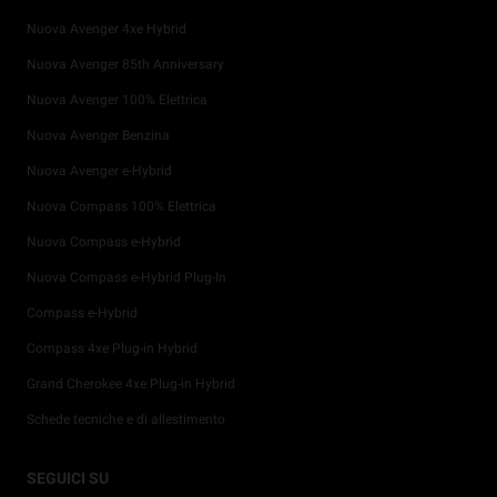
Nuova Avenger 4xe Hybrid
Nuova Avenger 85th Anniversary
Nuova Avenger 100% Elettrica
Nuova Avenger Benzina
Nuova Avenger e-Hybrid
Nuova Compass 100% Elettrica
Nuova Compass e-Hybrid
Nuova Compass e-Hybrid Plug-In
Compass e-Hybrid
Compass 4xe Plug-in Hybrid
Grand Cherokee 4xe Plug-in Hybrid
Schede tecniche e di allestimento
Promozioni per i privati
Tutti i servizi post-vendita
4x4 Experience
Storia Jeep®
Prossimi lanci
Configura e Ordina
SEGUICI SU