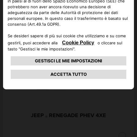
Seleziona un altro modello ed
esegui nuovamente la ricerca
JEEP
COMPASS PHEV 4XE
®
CHIUDI
JEEP
RENEGADE PHEV 4XE
®