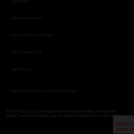
COOKIES
Acquista Online
Contatta Concessionaria
INTERNATIONAL
STELLANTIS GROUP
ACCESSIBILITÀ
DATA ACT
RECEDERE DAL CONTRATTO QUI
©2020 FCA US LLC. All Rights Reserved. Chrysler, Jeep
, Dodge, Ram,
®
®
Mopar
and the Pentastar logo are registered trademarks of FCA US LLC.