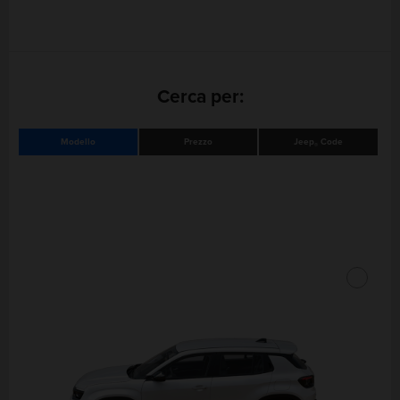
Cerca per:
Modello
Prezzo
Jeep
Code
®