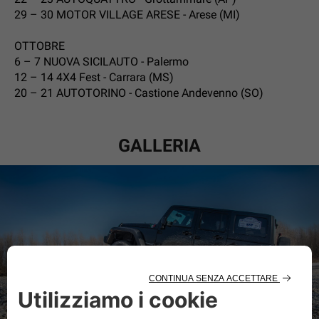
29 – 30 MOTOR VILLAGE ARESE - Arese (MI)
OTTOBRE
6 – 7 NUOVA SICILAUTO - Palermo
12 – 14 4X4 Fest - Carrara (MS)
20 – 21 AUTOTORINO - Castione Andevenno (SO)
GALLERIA