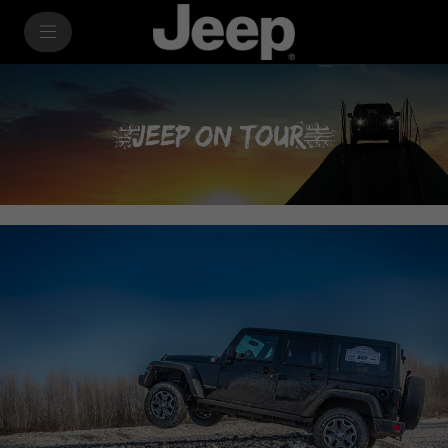
SkiptoContentText
SkiptoNavigationText