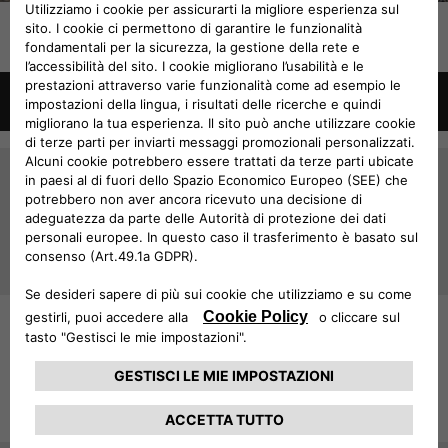
TUTTI GLI EVENTI
JEEP
NEWSLETTER
®
Iscriviti per ricevere gli ultimi aggiornamenti relativi
agli eventi Jeep
®
ISCRIVITI
TEST DRIVE
Prenota un test drive nella concessionaria più
vicina
SCOPRI DI PIÙ