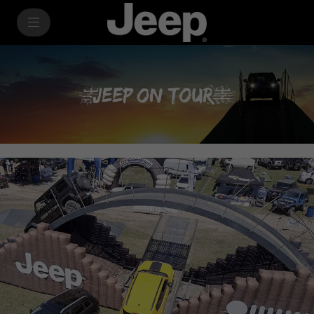
SkiptoContentText
SkiptoNavigationText