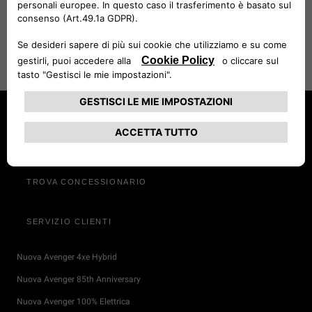
JEEP
PARTNERSHIPS
®
Jeep
è orgogliosa di essere sponsor e partner di
®
vari team e organizzazioni
SCOPRI DI PIÙ
CONFIGURA E ORDINA
TROVA CONCESSIONARIO
SERVIZIO CLIENTI
Nuova Avenger 4xe Hybrid
Nuova Avenger 85th Anniversary
Nuova Avenger 100% Elettrica