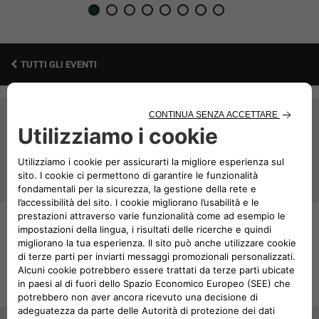
1
2
3
4
5
6
7
8
TUTTI GLI EVENTI
JEEP
NEWSLETTER
®
Iscriviti per ricevere gli ultimi aggiornamenti relativi
agli eventi Jeep
®
ISCRIVITI
TEST DRIVE
Prenota un test drive nella concessionaria più
vicina
SCOPRI DI PIÙ