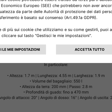
SONALIZZA LE TUE AVVEN
DIMENSIONI
lug-in offre il comfort e lo spazio necessari per ogni viaggio, 
In particolare:
•
Altezza:
1.7 m |
Lunghezza:
4.55 m |
Larghezza:
1.9 m
•
Volume del bagagliaio:
550 l
•
Altezza da terra:
200 mm |
Passo:
2.8 m
•
Profondità di guado:
fino a 470 mm
ngolo di attacco:
20° |
Angolo di dosso:
16° |
Angolo di uscita:
2