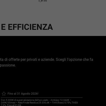
E EFFICIENZA
di offerte per privati e aziende. Scegli l'opzione che fa
a passione.
Fino al 31 Agosto 2026!
Con 5.000€ di supervalutazione del tuo usato. - Anticipo 12.644€ –
249€/35mesi – Rata Finale Residua 25.030,4€ – TAN (fisso) 5,75%, TAEG
7,2%. Fino al 31/08.