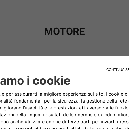
MOTORE
A TUA JEEP
CON FREE2MO
®
OPRI NUOVA JEEP
COMPA
®
A PARTIRE DA 45.900 €
SCARICA LE SCHEDE TECNICHE E DI ALLESTIMENTO