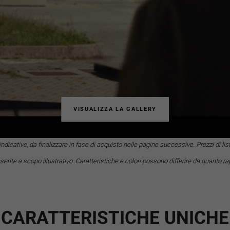
VISUALIZZA LA GALLERY
icative, da finalizzare in fase di acquisto nelle pagine successive. Prezzi di lis
erite a scopo illustrativo. Caratteristiche e colori possono differire da quanto r
CARATTERISTICHE UNICHE