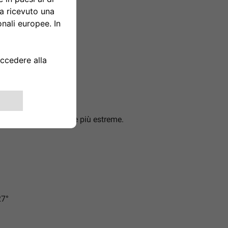
TURE
anche per le avventure più estreme.
7°