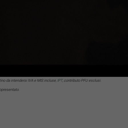
tino da intendersi IVA e MIS incluse,
IPT
, contributo PFU esclusi.
appresentato.