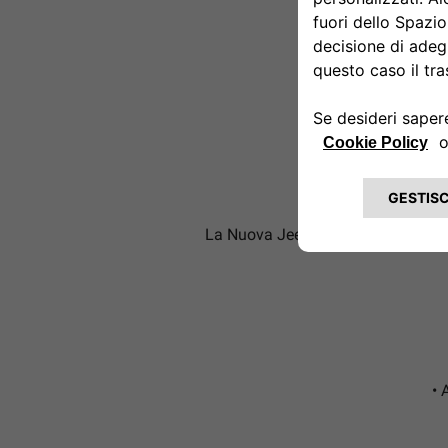
PER
La Nuova Jeep
Compass e-Hybrid P
®
•
A