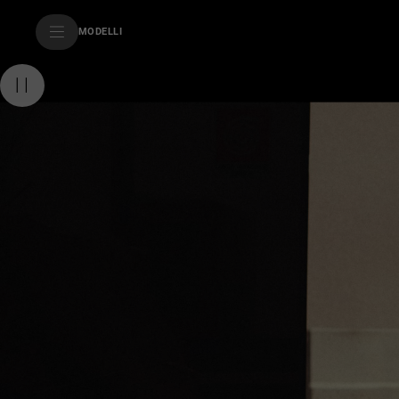
SkiptoContentText
MODELLI
SkiptoNavigationText