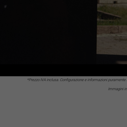
*Prezzo IVA inclusa. Configurazione e informazioni puramente ind
Immagini ins