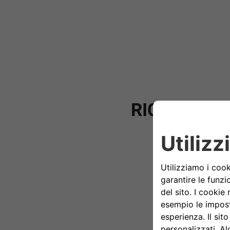
RICARICA L
SC