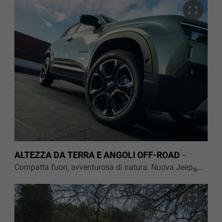
Elettrica e permette all'auto di adattarsi rapidamente
alle diverse condizioni atmosferiche e mantenere
controllo in tutti i tipi d'avventura.
ALTEZZA DA TERRA E ANGOLI OFF-ROAD
–
Compatta fuori, avventurosa di natura: Nuova Jeep
®
Avenger 100% Elettrica è progettata con un’altezza da
terra tra i migliori di categoria e con angoli off-road
ottimizzati per affrontare gli ostacoli di ogni avventura
con la sicurezza Jeep
.
®