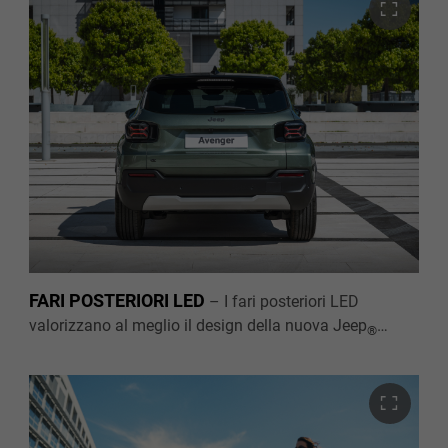
adattando la distribuzione della luce al traffico e alla
velocità. Migliorano inoltre la visibilità, riducendo il
rischio di abbaglio per gli altri conducenti, e dona a
Nuova Jeep
Avenger una personale illuminazione
®
high-tech premium.
FARI POSTERIORI LED
–
I fari posteriori LED
valorizzano al meglio il design della nuova Jeep
®
Avenger 100% Elettrica e migliorano la visibilità in ogni
condizione atmosferica, aggiungendo un tocco
moderno, unico e riconoscibile, sia di giorno che di
notte.