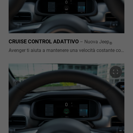
CRUISE CONTROL ADATTIVO
–
Nuova Jeep
®
Avenger ti aiuta a mantenere una velocità costante con
meno stress. L’ACC regola automaticamente velocità e
distanza dal veicolo che precede, per rendere i tuoi
viaggi più rilassanti.