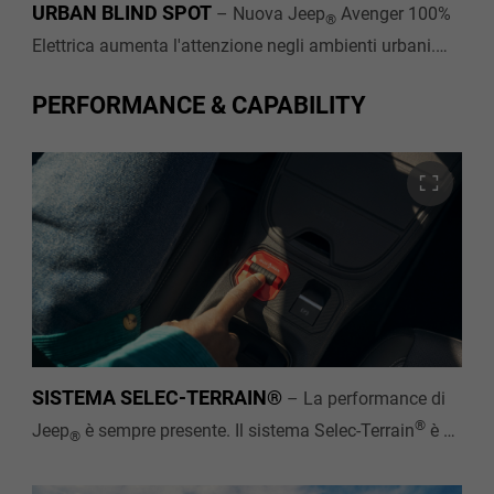
URBAN BLIND SPOT
–
Nuova Jeep
Avenger 100%
®
Elettrica aumenta l'attenzione negli ambienti urbani.
L’Urban Blind Spot ti aiuta a individuare i veicoli che
potresti non notare durante le manovre più complesse,
PERFORMANCE & CAPABILITY
rendendo più sicuri i cambi di corsia e la guida in città.
SISTEMA SELEC-TERRAIN®
–
La performance di
®
Jeep
è sempre presente. Il sistema Selec-Terrain
è di
®
serie su tutte le versioni di Nuova Jeep
Avenger 100%
®