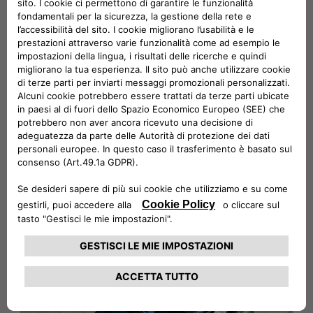
®
Terrain
aggiunge un ulteriore accento di carattere agli
interni.
NUOVI RIVESTIMENTI
–
Nuova Jeep
100%
®
Elettrica porta il comfort e l'attenzione al dettaglio ad
un livello superiore grazie ai nuovi rivestimenti in
tessuto e vinile.