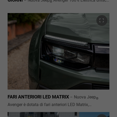
–
Nuova Jeep
Avenger 100% Elettrica unisce
®
linee compatte e decise al vero spirito Jeep
, con
®
protezioni della carrozzeria a 360° pensate per
accompagnarti in ogni avventura. L’inconfondibile
design della griglia frontale Jeep
, adesso illuminata
®
rendono Avenger immediatamente riconoscibile.
FARI ANTERIORI LED MATRIX
–
Nuova Jeep
®
Avenger è dotata di fari anteriori LED Matrix,
garantendoti una guida più sicura e intelligente