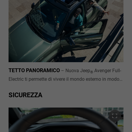
TETTO PANORAMICO
–
Nuova Jeep
Avenger Full-
®
Electric ti permette di vivere il mondo esterno in modo
ancora più diretto, grazie al tetto apribile, aggiungendo
una dimensione open-air alle tue avventure.
SICUREZZA