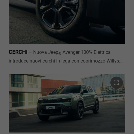
CERCHI
–
Nuova Jeep
Avenger 100% Elettrica
®
introduce nuovi cerchi in lega con coprimozzo Willys:
un dettaglio deciso che rappresenta al 100% il DNA
Jeep
.
®