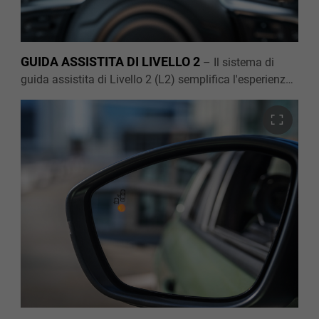
GUIDA ASSISTITA DI LIVELLO 2
–
Il sistema di
guida assistita di Livello 2 (L2) semplifica l'esperienza
al volante e i lunghi viaggi, mantenendo
automaticamente la distanza di sicurezza dal veicolo
che precede e la traiettoria al centro della corsia, grazie
a un intervento attivo sullo sterzo.