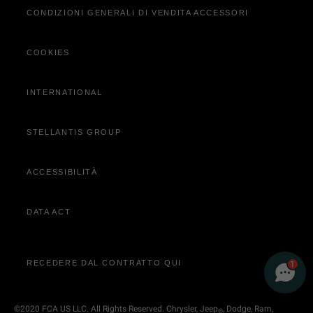
CONDIZIONI GENERALI DI VENDITA ACCESSORI
Acquista online
Clienti business
Servizi Aggiornamento Mappe
COOKIES
Acquista Online
Contatta Concessionaria
INTERNATIONAL
STELLANTIS GROUP
ACCESSIBILITÀ
DATA ACT
RECEDERE DAL CONTRATTO QUI
1
©2020 FCA US LLC. All Rights Reserved. Chrysler, Jeep
, Dodge, Ram,
®