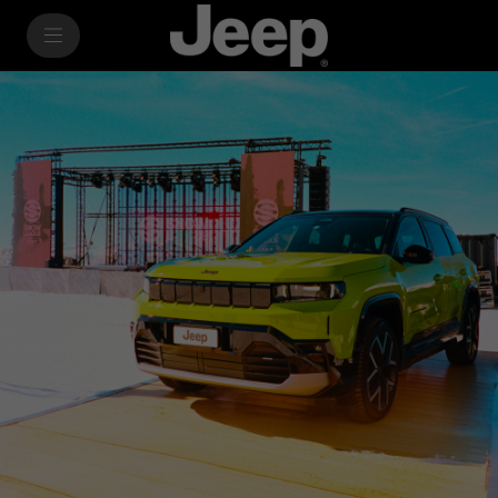
SkiptoContentText
SkiptoNavigationText