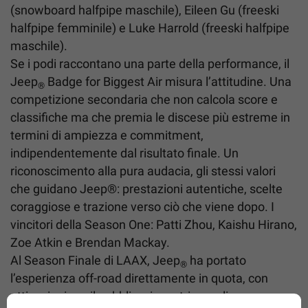
(snowboard halfpipe maschile), Eileen Gu (freeski
halfpipe femminile) e Luke Harrold (freeski halfpipe
maschile).
Se i podi raccontano una parte della performance, il
Jeep
Badge for Biggest Air misura l’attitudine. Una
®
competizione secondaria che non calcola score e
classifiche ma che premia le discese più estreme in
termini di ampiezza e commitment,
indipendentemente dal risultato finale. Un
riconoscimento alla pura audacia, gli stessi valori
che guidano Jeep®: prestazioni autentiche, scelte
coraggiose e trazione verso ciò che viene dopo. I
vincitori della Season One: Patti Zhou, Kaishu Hirano,
Zoe Atkin e Brendan Mackay.
Al Season Finale di LAAX, Jeep
ha portato
®
l’esperienza off-road direttamente in quota, con
attivazioni per il pubblico, incontri con gli