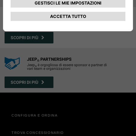
JEEP
EVENTI
®
Scopri tutti gli eventi Jeep
®
SCOPRI DI PIÙ
JEEP
PARTNERSHIPS
®
Jeep
è orgogliosa di essere sponsor e partner di
®
vari team e organizzazioni
SCOPRI DI PIÙ
CONFIGURA E ORDINA
TROVA CONCESSIONARIO