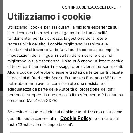
ambassador e l’anteprima della Jeep
Compass
®
4xe. Progettata per muoversi con la stessa
disinvoltura tra movimento quotidiano e percorsi
fuoristrada. È un SUV che non chiede compromessi
tra vita di tutti i giorni e avventura. Costruita con lo
stesso spirito degli atleti di halfpipe: affrontare ogni
tipo di sfida, qualunque essa sia.
TUTTE LE NEWS JEEP
®
JEEP
NEWSLETTER
®
Iscriviti per ricevere gli ultimi aggiornamenti relativi
agli eventi Jeep
®
ISCRIVITI