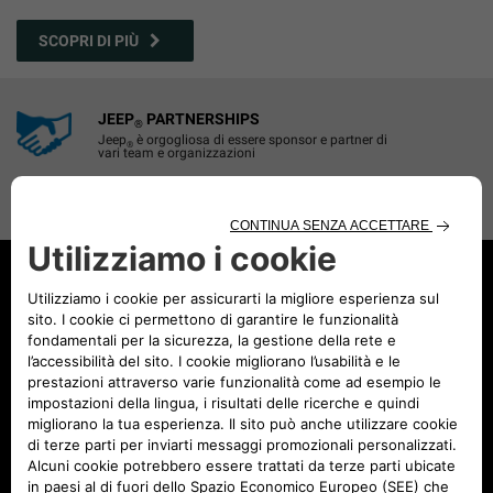
SCOPRI DI PIÙ
JEEP
PARTNERSHIPS
®
Jeep
è orgogliosa di essere sponsor e partner di
®
vari team e organizzazioni
SCOPRI DI PIÙ
CONFIGURA E ORDINA
TROVA CONCESSIONARIO
SERVIZIO CLIENTI